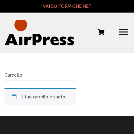
Skip
VAI SU FORMICHE.NET
to
content
Carrello
Il tuo carrello è vuoto.
Ritorna al negozio