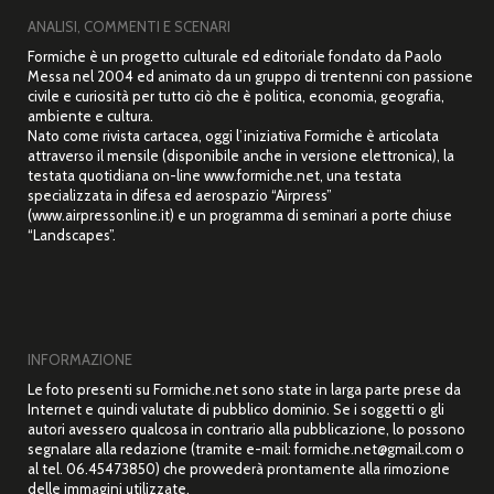
ANALISI, COMMENTI E SCENARI
Formiche è un progetto culturale ed editoriale fondato da Paolo
Messa nel 2004 ed animato da un gruppo di trentenni con passione
civile e curiosità per tutto ciò che è politica, economia, geografia,
ambiente e cultura.
Nato come rivista cartacea, oggi l’iniziativa Formiche è articolata
attraverso il mensile (disponibile anche in versione elettronica), la
testata quotidiana on-line www.formiche.net, una testata
specializzata in difesa ed aerospazio “Airpress”
(www.airpressonline.it) e un programma di seminari a porte chiuse
“Landscapes”.
INFORMAZIONE
Le foto presenti su Formiche.net sono state in larga parte prese da
Internet e quindi valutate di pubblico dominio. Se i soggetti o gli
autori avessero qualcosa in contrario alla pubblicazione, lo possono
segnalare alla redazione (tramite e-mail: formiche.net@gmail.com o
al tel. 06.45473850) che provvederà prontamente alla rimozione
delle immagini utilizzate.