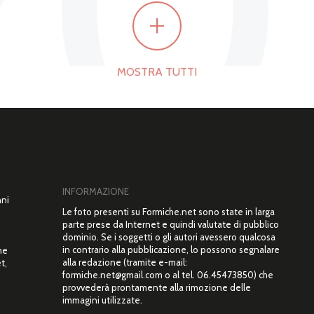
20
+
MOSTRA TUTTI
INFORMAZIONE
nni
Le foto presenti su Formiche.net sono state in larga
parte prese da Internet e quindi valutate di pubblico
dominio. Se i soggetti o gli autori avessero qualcosa
in contrario alla pubblicazione, lo possono segnalare
ne
alla redazione (tramite e-mail:
t,
formiche.net@gmail.com o al tel. 06.45473850) che
”
provvederà prontamente alla rimozione delle
immagini utilizzate.