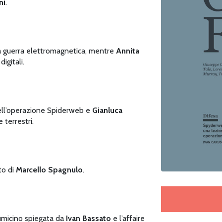
ni
.
la guerra elettromagnetica, mentre
Annita
igitali.
nell’operazione Spiderweb e
Gianluca
 terrestri.
to di
Marcello Spagnulo
.
iumicino spiegata da
Ivan Bassato
e l’affaire