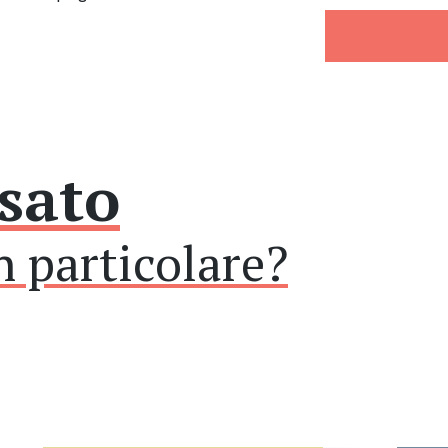
ssato
 particolare?