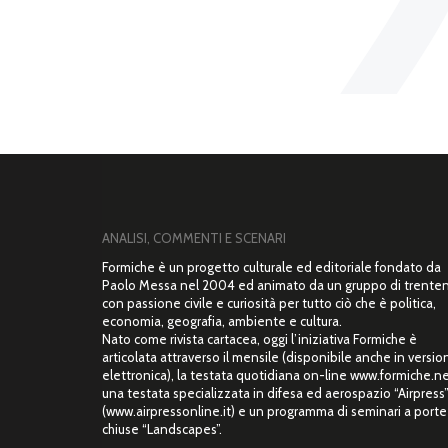
ANALISI, COMMENTI E SCENARI
Formiche è un progetto culturale ed editoriale fondato da
Paolo Messa nel 2004 ed animato da un gruppo di trente
con passione civile e curiosità per tutto ciò che è politica,
economia, geografia, ambiente e cultura.
Nato come rivista cartacea, oggi l’iniziativa Formiche è
articolata attraverso il mensile (disponibile anche in versio
elettronica), la testata quotidiana on-line www.formiche.ne
una testata specializzata in difesa ed aerospazio “Airpress
(www.airpressonline.it) e un programma di seminari a porte
chiuse “Landscapes”.