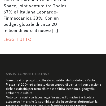
Space, joint venture tra Thales
67% e l’italiana Leonardo-
Finmeccanica 33%. Con un
budget globale di circa 20
milioni di euro, il nuovo […]
LEGGI TUTTO
ANALISI, COMMENTI E SCENARI
Formiche è un progetto culturale ed editoriale fondato da Paolo
Messa nel 2004 ed animato da un gruppo di trentenni con passione
civile e curiosità per tutto ciò che è politica, economia, geografia,
ambiente e cultura.
Nato come rivista cartacea, oggi l’iniziativa Formiche è articolata
attraverso il mensile (disponibile anche in versione elettronica), la
testata quotidiana on-line www.formiche.net, una testata