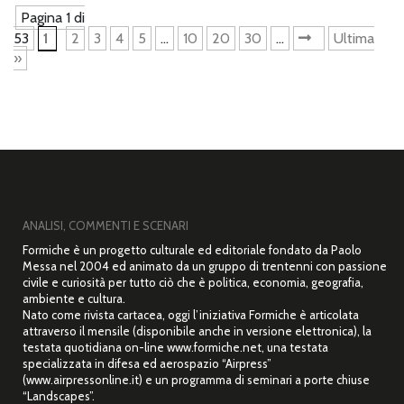
Pagina 1 di
53
1
2
3
4
5
...
10
20
30
...
»
Ultima
»
ANALISI, COMMENTI E SCENARI
Formiche è un progetto culturale ed editoriale fondato da Paolo
Messa nel 2004 ed animato da un gruppo di trentenni con passione
civile e curiosità per tutto ciò che è politica, economia, geografia,
ambiente e cultura.
Nato come rivista cartacea, oggi l’iniziativa Formiche è articolata
attraverso il mensile (disponibile anche in versione elettronica), la
testata quotidiana on-line www.formiche.net, una testata
specializzata in difesa ed aerospazio “Airpress”
(www.airpressonline.it) e un programma di seminari a porte chiuse
“Landscapes”.