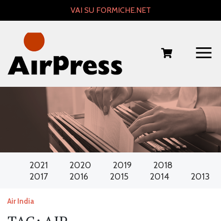
Skip
VAI SU FORMICHE.NET
to
content
2021
2020
2019
2018
2017
2016
2015
2014
2013
Air India