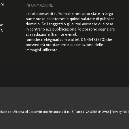
nni
INFORMAZIONE
Le foto presenti su Formiche.net sono state in larga
parte prese da Internet e quindi valutate di pubblico
dominio. Se i soggetti o gli autori avessero qualcosa
ne
in contrario alla pubblicazione, lo possono segnalare
t,
alla redazione (tramite e-mail:
”
formiche.net@gmail.com o al tel. 06.45473850) che
provvederà prontamente alla rimozione delle
immagini utilizzate.
Base per Altezza srl Corso Vittorio Emanuele II, n. 18, Partita IVA 05831140966 |
Privacy Polic