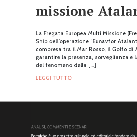
missione Atala
La Fregata Europea Multi Missione (Fre
Ship dell’operazione “Eunavfor Atalant
compresa tra il Mar Rosso, il Golfo di
garantire la presenza, sorveglianza e l
del fenomeno della […]
LEGGI TUTTO
ANALISI, COMMENTI E SCENARI
Formiche è un progetto culturale ed editoriale fondato da