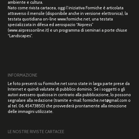
ambiente e cultura.
Nato come rivista cartacea, oggi l’iniziativa Formiche è articolata
attraverso il mensile (disponibile anche in versione elettronica), la
testata quotidiana on-line www.formiche.net, una testata
specializzata in difesa ed aerospazio “Airpress”
(www.airpressonline.it) e un programma di seminari a porte chiuse
“Landscapes”.
INFORMAZIONE
Le foto presenti su Formiche.net sono state in larga parte prese da
Internet e quindi valutate di pubblico dominio. Se i soggetti o gli
autori avessero qualcosa in contrario alla pubblicazione, lo possono
segnalare alla redazione (tramite e-mail: formiche.net@gmail.com o
al tel. 06.45473850) che provvederà prontamente alla rimozione
delle immagini utilizzate.
LE NOSTRE RIVISTE CARTACEE