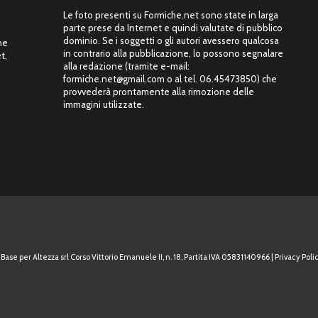
Le foto presenti su Formiche.net sono state in larga
parte prese da Internet e quindi valutate di pubblico
dominio. Se i soggetti o gli autori avessero qualcosa
ne
in contrario alla pubblicazione, lo possono segnalare
t,
alla redazione (tramite e-mail:
”
formiche.net@gmail.com o al tel. 06.45473850) che
provvederà prontamente alla rimozione delle
immagini utilizzate.
Base per Altezza srl Corso Vittorio Emanuele II, n. 18, Partita IVA 05831140966 |
Privacy Polic