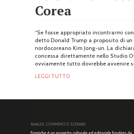
Corea
“Se fosse appropriato incontrarmi con 
detto Donald Trump a proposito di un 
nordocoreano Kim Jong-un. La dichiara
concessa direttamente nello Studio O
ovviamente tutto dovrebbe avvenire so
LEGGI TUTTO
ANALISI, COMMENTI E SCENARI
Formiche è un progetto culturale ed editoriale fondato da