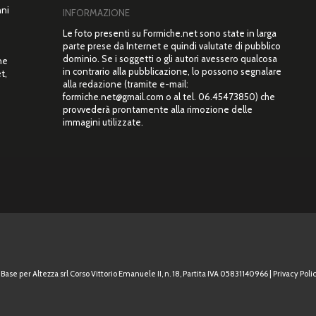
nni
INFORMAZIONE
Le foto presenti su Formiche.net sono state in larga
parte prese da Internet e quindi valutate di pubblico
dominio. Se i soggetti o gli autori avessero qualcosa
ne
in contrario alla pubblicazione, lo possono segnalare
t,
alla redazione (tramite e-mail:
”
formiche.net@gmail.com o al tel. 06.45473850) che
provvederà prontamente alla rimozione delle
immagini utilizzate.
Base per Altezza srl Corso Vittorio Emanuele II, n. 18, Partita IVA 05831140966 |
Privacy Polic