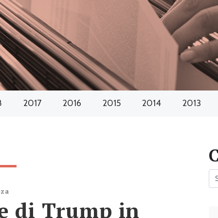
8
2017
2016
2015
2014
2013
nza
e di Trump in