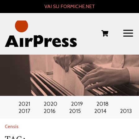
Skip
VAI SU FORMICHE.NET
to
content
2021
2020
2019
2018
2017
2016
2015
2014
2013
Censis