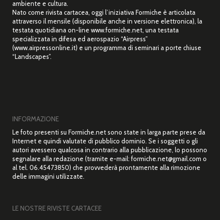
ambiente e cultura.
Nato come rivista cartacea, oggi l’iniziativa Formiche è articolata
attraverso il mensile (disponibile anche in versione elettronica), la
testata quotidiana on-line www.formiche.net, una testata
specializzata in difesa ed aerospazio “Airpress”
(www.airpressonline.it) e un programma di seminari a porte chiuse
“Landscapes”.
INFORMAZIONE
Le foto presenti su Formiche.net sono state in larga parte prese da
Internet e quindi valutate di pubblico dominio. Se i soggetti o gli
autori avessero qualcosa in contrario alla pubblicazione, lo possono
segnalare alla redazione (tramite e-mail: formiche.net@gmail.com o
al tel. 06.45473850) che provvederà prontamente alla rimozione
delle immagini utilizzate.
LE NOSTRE RIVISTE CARTACEE