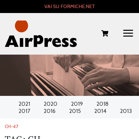
Skip
VAI SU FORMICHE.NET
to
content
2021
2020
2019
2018
2017
2016
2015
2014
2013
CH-47