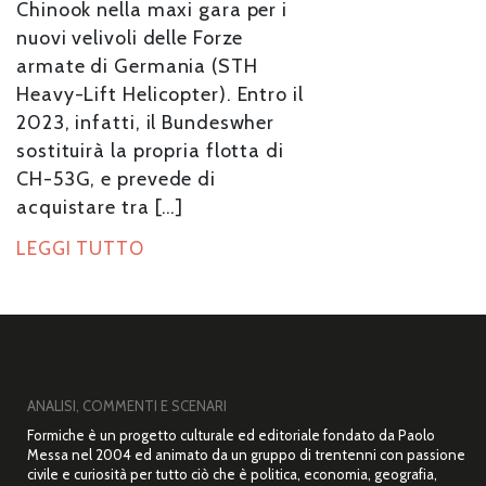
Chinook nella maxi gara per i
nuovi velivoli delle Forze
armate di Germania (STH
Heavy-Lift Helicopter). Entro il
2023, infatti, il Bundeswher
sostituirà la propria flotta di
CH-53G, e prevede di
acquistare tra […]
LEGGI TUTTO
ANALISI, COMMENTI E SCENARI
Formiche è un progetto culturale ed editoriale fondato da Paolo
Messa nel 2004 ed animato da un gruppo di trentenni con passione
civile e curiosità per tutto ciò che è politica, economia, geografia,