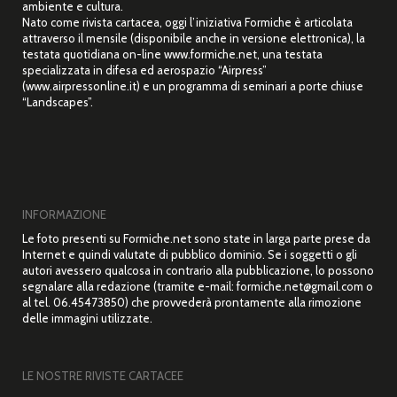
ambiente e cultura.
Nato come rivista cartacea, oggi l’iniziativa Formiche è articolata
attraverso il mensile (disponibile anche in versione elettronica), la
testata quotidiana on-line www.formiche.net, una testata
specializzata in difesa ed aerospazio “Airpress”
(www.airpressonline.it) e un programma di seminari a porte chiuse
“Landscapes”.
INFORMAZIONE
Le foto presenti su Formiche.net sono state in larga parte prese da
Internet e quindi valutate di pubblico dominio. Se i soggetti o gli
autori avessero qualcosa in contrario alla pubblicazione, lo possono
segnalare alla redazione (tramite e-mail: formiche.net@gmail.com o
al tel. 06.45473850) che provvederà prontamente alla rimozione
delle immagini utilizzate.
LE NOSTRE RIVISTE CARTACEE