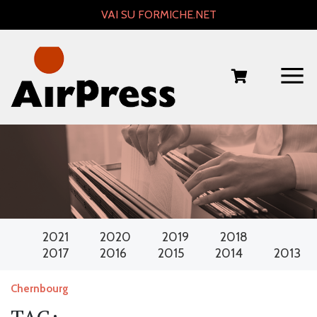
Skip
VAI SU FORMICHE.NET
to
content
2021
2020
2019
2018
2017
2016
2015
2014
2013
Chernbourg