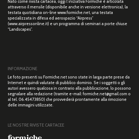
Nato come rivista cartacea, oggi l’iniziativa Formiche è articolata
attraverso il mensile (disponibile anche in versione elettronica), la
testata quotidiana on-line www.formiche.net, una testata
specializzata in difesa ed aerospazio “Airpress”
(www.airpressonline.it) e un programma di seminari a porte chiuse
“Landscapes”.
INFORMAZIONE
Le foto presenti su Formiche.net sono state in larga parte prese da
Internet e quindi valutate di pubblico dominio. Se i soggetti o gli
autori avessero qualcosa in contrario alla pubblicazione, lo possono
segnalare alla redazione (tramite e-mail: formiche.net@gmail.com o
al tel. 06.45473850) che provvederà prontamente alla rimozione
delle immagini utilizzate.
LE NOSTRE RIVISTE CARTACEE