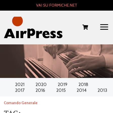
Skip
VAI SU FORMICHE.NET
to
content
2021
2020
2019
2018
2017
2016
2015
2014
2013
Comando Generale