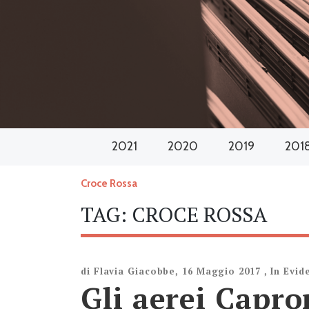
2021
2020
2019
201
Croce Rossa
TAG:
CROCE ROSSA
di
Flavia Giacobbe
,
16 Maggio 2017
,
In Evid
Gli aerei Capron