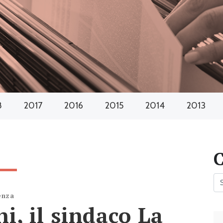
8
2017
2016
2015
2014
2013
enza
i, il sindaco La