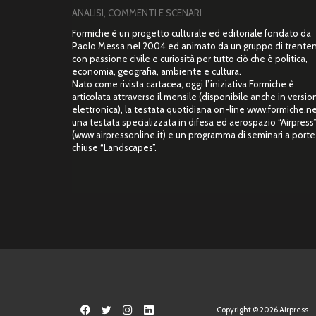
ANALISI, COMMENTI E SCENARI
Formiche è un progetto culturale ed editoriale fondato da
Paolo Messa nel 2004 ed animato da un gruppo di trente
con passione civile e curiosità per tutto ciò che è politica,
economia, geografia, ambiente e cultura.
Nato come rivista cartacea, oggi l’iniziativa Formiche è
articolata attraverso il mensile (disponibile anche in versio
elettronica), la testata quotidiana on-line www.formiche.ne
una testata specializzata in difesa ed aerospazio “Airpress
(www.airpressonline.it) e un programma di seminari a porte
chiuse “Landscapes”.
Copyright © 2026 Airpress. – 