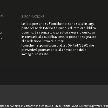
nni
INFORMAZIONE
Le foto presenti su Formiche.net sono state in larga
parte prese da Internet e quindi valutate di pubblico
dominio. Se i soggetti o gli autori avessero qualcosa
ne
in contrario alla pubblicazione, lo possono segnalare
t,
alla redazione (tramite e-mail:
”
formiche.net@gmail.com o al tel. 06.45473850) che
provvederà prontamente alla rimozione delle
immagini utilizzate.
Base per Altezza srl Corso Vittorio Emanuele II, n. 18, Partita IVA 05831140966 |
Privacy Polic