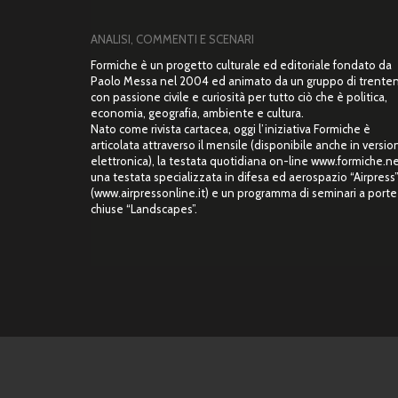
ANALISI, COMMENTI E SCENARI
Formiche è un progetto culturale ed editoriale fondato da
Paolo Messa nel 2004 ed animato da un gruppo di trente
con passione civile e curiosità per tutto ciò che è politica,
economia, geografia, ambiente e cultura.
Nato come rivista cartacea, oggi l’iniziativa Formiche è
articolata attraverso il mensile (disponibile anche in versio
elettronica), la testata quotidiana on-line www.formiche.ne
una testata specializzata in difesa ed aerospazio “Airpress
(www.airpressonline.it) e un programma di seminari a porte
chiuse “Landscapes”.
Copyright © 2026 Airpress. – 