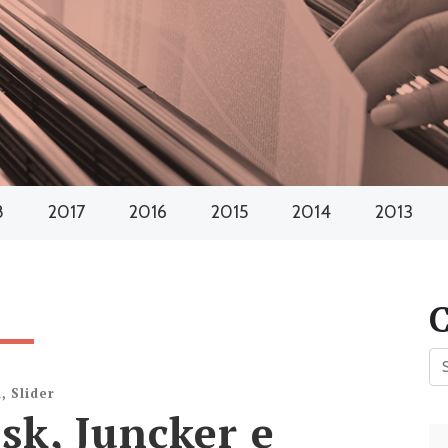
8
2017
2016
2015
2014
2013
a
,
Slider
usk, Juncker e