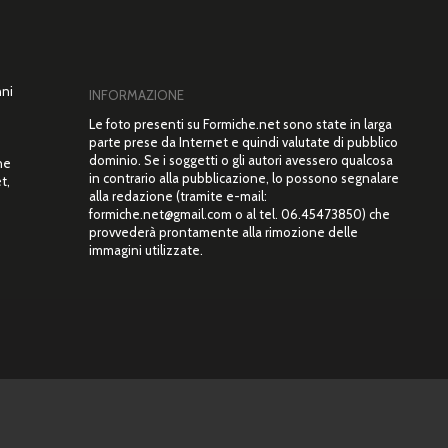
nni
INFORMAZIONE
Le foto presenti su Formiche.net sono state in larga
parte prese da Internet e quindi valutate di pubblico
dominio. Se i soggetti o gli autori avessero qualcosa
ne
in contrario alla pubblicazione, lo possono segnalare
t,
alla redazione (tramite e-mail:
”
formiche.net@gmail.com o al tel. 06.45473850) che
provvederà prontamente alla rimozione delle
immagini utilizzate.
Base per Altezza srl Corso Vittorio Emanuele II, n. 18, Partita IVA 05831140966 |
Privacy Polic