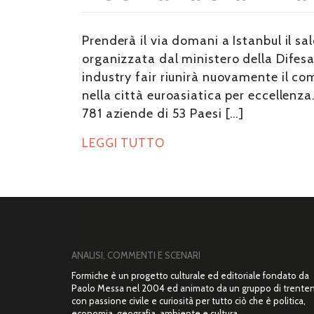
Prenderà il via domani a Istanbul il s
organizzata dal ministero della Difesa
industry fair riunirà nuovamente il co
nella città euroasiatica per eccellenza
781 aziende di 53 Paesi […]
LEGGI TUTTO
ANALISI, COMMENTI E SCENARI
Formiche è un progetto culturale ed editoriale fondato da
Paolo Messa nel 2004 ed animato da un gruppo di trente
con passione civile e curiosità per tutto ciò che è politica,
economia, geografia, ambiente e cultura.