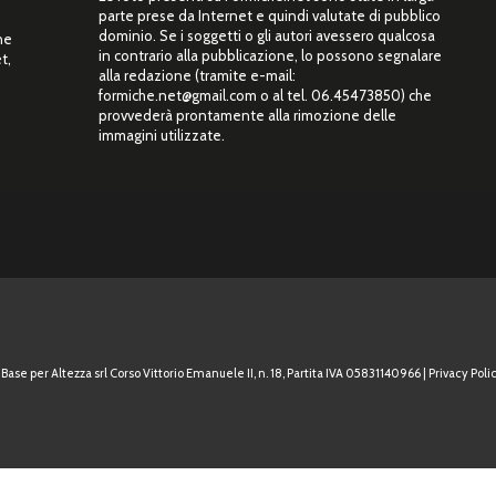
parte prese da Internet e quindi valutate di pubblico
dominio. Se i soggetti o gli autori avessero qualcosa
ne
in contrario alla pubblicazione, lo possono segnalare
t,
alla redazione (tramite e-mail:
”
formiche.net@gmail.com o al tel. 06.45473850) che
provvederà prontamente alla rimozione delle
immagini utilizzate.
Base per Altezza srl Corso Vittorio Emanuele II, n. 18, Partita IVA 05831140966 |
Privacy Polic