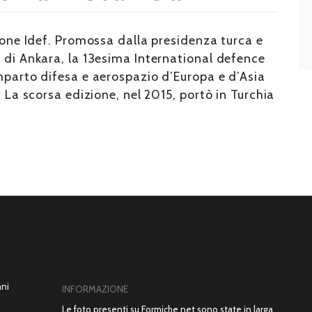
alone Idef. Promossa dalla presidenza turca e
 di Ankara, la 13esima International defence
mparto difesa e aerospazio d’Europa e d’Asia
. La scorsa edizione, nel 2015, portò in Turchia
nni
INFORMAZIONE
Le foto presenti su Formiche.net sono state in larga