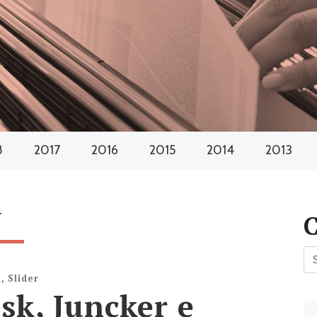
8
2017
2016
2015
2014
2013
N
a
,
Slider
usk, Juncker e