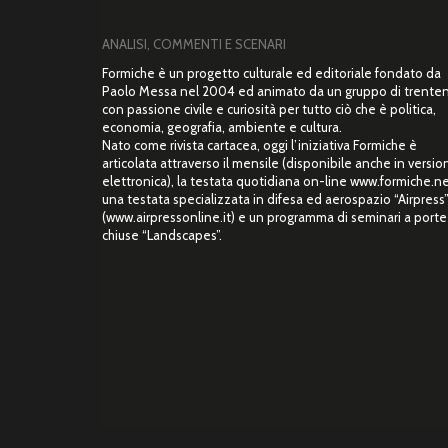
ANALISI, COMMENTI E SCENARI
Formiche è un progetto culturale ed editoriale fondato da
Paolo Messa nel 2004 ed animato da un gruppo di trente
con passione civile e curiosità per tutto ciò che è politica,
economia, geografia, ambiente e cultura.
Nato come rivista cartacea, oggi l’iniziativa Formiche è
articolata attraverso il mensile (disponibile anche in versio
elettronica), la testata quotidiana on-line www.formiche.ne
una testata specializzata in difesa ed aerospazio “Airpress
(www.airpressonline.it) e un programma di seminari a porte
chiuse “Landscapes”.