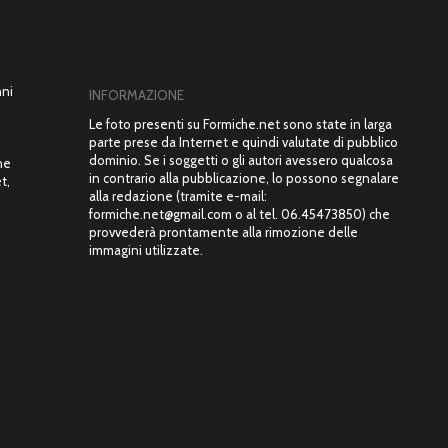
nni
INFORMAZIONE
Le foto presenti su Formiche.net sono state in larga
parte prese da Internet e quindi valutate di pubblico
dominio. Se i soggetti o gli autori avessero qualcosa
ne
in contrario alla pubblicazione, lo possono segnalare
t,
alla redazione (tramite e-mail:
”
formiche.net@gmail.com o al tel. 06.45473850) che
provvederà prontamente alla rimozione delle
immagini utilizzate.