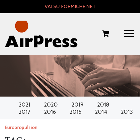
Skip
VAI SU FORMICHE.NET
to
content
2021
2020
2019
2018
2017
2016
2015
2014
2013
Europropulsion