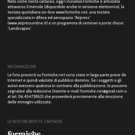
Nato come rivista cartacea, oggi l’iniziativa Formiche è articolata
attraverso il mensile (disponibile anche in versione elettronica), la
testata quotidiana on-line www.formiche.net, una testata
specializzata in difesa ed aerospazio “Airpress”
(www.airpressonline.it) e un programma di seminari a porte chiuse
“Landscapes”.
INFORMAZIONE
Le foto presenti su Formiche.net sono state in larga parte prese da
Internet e quindi valutate di pubblico dominio. Se i soggetti o gli
autori avessero qualcosa in contrario alla pubblicazione, lo possono
segnalare alla redazione (tramite e-mail: formiche.net@gmail.com o
al tel. 06.45473850) che provvederà prontamente alla rimozione
delle immagini utilizzate.
LE NOSTRE RIVISTE CARTACEE