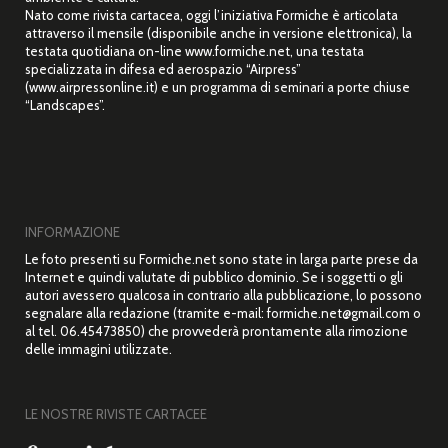
Nato come rivista cartacea, oggi l’iniziativa Formiche è articolata
attraverso il mensile (disponibile anche in versione elettronica), la
testata quotidiana on-line www.formiche.net, una testata
specializzata in difesa ed aerospazio “Airpress”
(www.airpressonline.it) e un programma di seminari a porte chiuse
“Landscapes”.
INFORMAZIONE
Le foto presenti su Formiche.net sono state in larga parte prese da
Internet e quindi valutate di pubblico dominio. Se i soggetti o gli
autori avessero qualcosa in contrario alla pubblicazione, lo possono
segnalare alla redazione (tramite e-mail: formiche.net@gmail.com o
al tel. 06.45473850) che provvederà prontamente alla rimozione
delle immagini utilizzate.
LE NOSTRE RIVISTE CARTACEE