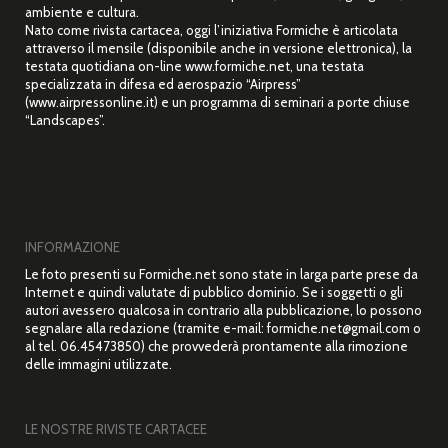
ambiente e cultura.
Nato come rivista cartacea, oggi l’iniziativa Formiche è articolata
attraverso il mensile (disponibile anche in versione elettronica), la
testata quotidiana on-line www.formiche.net, una testata
specializzata in difesa ed aerospazio “Airpress”
(www.airpressonline.it) e un programma di seminari a porte chiuse
“Landscapes”.
INFORMAZIONE
Le foto presenti su Formiche.net sono state in larga parte prese da
Internet e quindi valutate di pubblico dominio. Se i soggetti o gli
autori avessero qualcosa in contrario alla pubblicazione, lo possono
segnalare alla redazione (tramite e-mail: formiche.net@gmail.com o
al tel. 06.45473850) che provvederà prontamente alla rimozione
delle immagini utilizzate.
LE NOSTRE RIVISTE CARTACEE