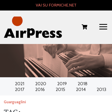
Skip
VAI SU FORMICHE.NET
to
content
2021
2020
2019
2018
2017
2016
2015
2014
2013
Guarguaglini