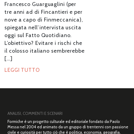
Francesco Guarguaglini (per
tre anni ad di Fincantieri e per
nove a capo di Finmeccanica),
spiegata nell’intervista uscita
oggi sul Fatto Quotidiano.
L’obiettivo? Evitare i rischi che
il colosso italiano sembrerebbe
[…]
LEGGI TUTTO
ANALISI, COMMENTI E SCENARI
Formiche è un progetto culturale ed editoriale fondato da Paolo
Messa nel 2004 ed animato da un gruppo di trentenni con passione
civile e curiosità per tutto ciò che è politica, economia, geografia,