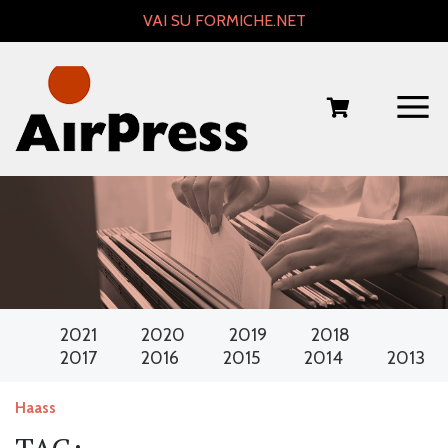
Skip
VAI SU FORMICHE.NET
to
content
2021
2020
2019
2018
2017
2016
2015
2014
2013
Haass