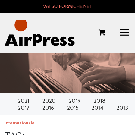
Skip
VAI SU FORMICHE.NET
to
content
2021
2020
2019
2018
2017
2016
2015
2014
2013
Internazionale