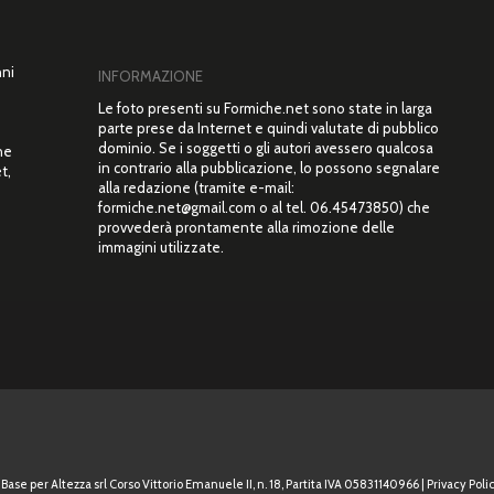
nni
INFORMAZIONE
Le foto presenti su Formiche.net sono state in larga
parte prese da Internet e quindi valutate di pubblico
dominio. Se i soggetti o gli autori avessero qualcosa
ne
in contrario alla pubblicazione, lo possono segnalare
t,
alla redazione (tramite e-mail:
”
formiche.net@gmail.com o al tel. 06.45473850) che
provvederà prontamente alla rimozione delle
immagini utilizzate.
Base per Altezza srl Corso Vittorio Emanuele II, n. 18, Partita IVA 05831140966 |
Privacy Polic