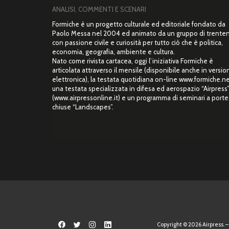
ANALISI, COMMENTI E SCENARI
Formiche è un progetto culturale ed editoriale fondato da
Paolo Messa nel 2004 ed animato da un gruppo di trente
con passione civile e curiosità per tutto ciò che è politica,
economia, geografia, ambiente e cultura.
Nato come rivista cartacea, oggi l’iniziativa Formiche è
articolata attraverso il mensile (disponibile anche in versio
elettronica), la testata quotidiana on-line www.formiche.ne
una testata specializzata in difesa ed aerospazio “Airpress
(www.airpressonline.it) e un programma di seminari a porte
chiuse “Landscapes”.
Copyright © 2026 Airpress. – 