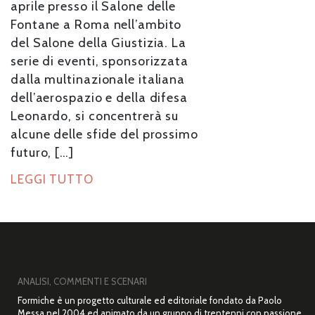
aprile presso il Salone delle
Fontane a Roma nell’ambito
del Salone della Giustizia. La
serie di eventi, sponsorizzata
dalla multinazionale italiana
dell’aerospazio e della difesa
Leonardo, si concentrerà su
alcune delle sfide del prossimo
futuro, […]
LEGGI TUTTO
ANALISI, COMMENTI E SCENARI
Formiche è un progetto culturale ed editoriale fondato da Paolo
Messa nel 2004 ed animato da un gruppo di trentenni con passione