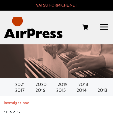
Skip
VAI SU FORMICHE.NET
to
content
2021
2020
2019
2018
2017
2016
2015
2014
2013
Investigazione