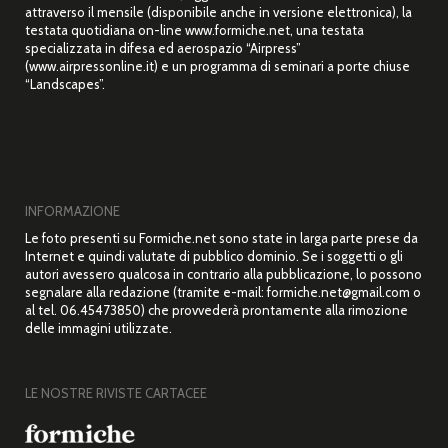
attraverso il mensile (disponibile anche in versione elettronica), la
testata quotidiana on-line www.formiche.net, una testata
specializzata in difesa ed aerospazio “Airpress”
(www.airpressonline.it) e un programma di seminari a porte chiuse
“Landscapes”.
INFORMAZIONE
Le foto presenti su Formiche.net sono state in larga parte prese da
Internet e quindi valutate di pubblico dominio. Se i soggetti o gli
autori avessero qualcosa in contrario alla pubblicazione, lo possono
segnalare alla redazione (tramite e-mail: formiche.net@gmail.com o
al tel. 06.45473850) che provvederà prontamente alla rimozione
delle immagini utilizzate.
LE NOSTRE RIVISTE CARTACEE