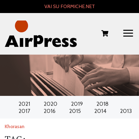
Skip
VAI SU FORMICHE.NET
to
content
2021
2020
2019
2018
2017
2016
2015
2014
2013
Khorasan