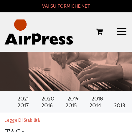
Skip
VAI SU FORMICHE.NET
to
content
2021
2020
2019
2018
2017
2016
2015
2014
2013
Legge Di Stabilità