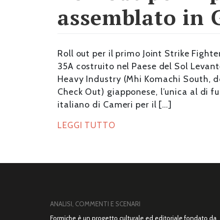
assemblato in 
Roll out per il primo Joint Strike Figh
35A costruito nel Paese del Sol Levan
Heavy Industry (Mhi Komachi South, d
Check Out) giapponese, l’unica al di fuo
italiano di Cameri per il […]
LEGGI TUTTO
ANALISI, COMMENTI E SCENARI
Formiche è un progetto culturale ed editoriale fondato da