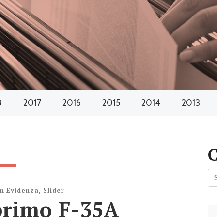
8
2017
2016
2015
2014
2013
In Evidenza
,
Slider
 primo F-35A