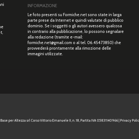
nni
INFORMAZIONE
Le foto presenti su Formiche.net sono state in larga
parte prese da Internet e quindi valutate di pubblico
dominio. Se i soggetti o gli autori avessero qualcosa
ne
in contrario alla pubblicazione, lo possono segnalare
t,
alla redazione (tramite e-mail:
”
formiche.net@gmail.com o al tel. 06.45473850) che
provvederà prontamente alla rimozione delle
immagini utilizzate.
Base per Altezza srl Corso Vittorio Emanuele II, n. 18, Partita IVA 05831140966 |
Privacy Polic