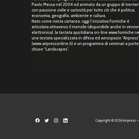
Paolo Messa nel 2004 ed animato da un gruppo di trente
con passione civile e curiosità per tutto ciò che è politica,
economia, geografia, ambiente e cultura.
Nato come rivista cartacea, oggi l’iniziativa Formiche è
articolata attraverso il mensile (disponibile anche in versio
elettronica), la testata quotidiana on-line www.formiche.ne
una testata specializzata in difesa ed aerospazio “Airpress
(www.airpressonline.it) e un programma di seminari a porte
chiuse “Landscapes”.
Copyright © 2026 Airpress. – 