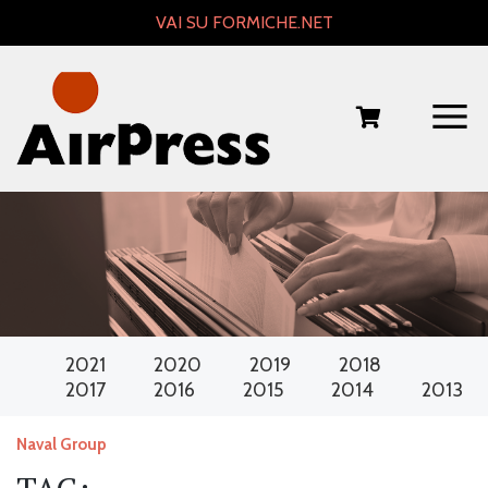
Skip
VAI SU FORMICHE.NET
to
content
2021
2020
2019
2018
2017
2016
2015
2014
2013
Naval Group