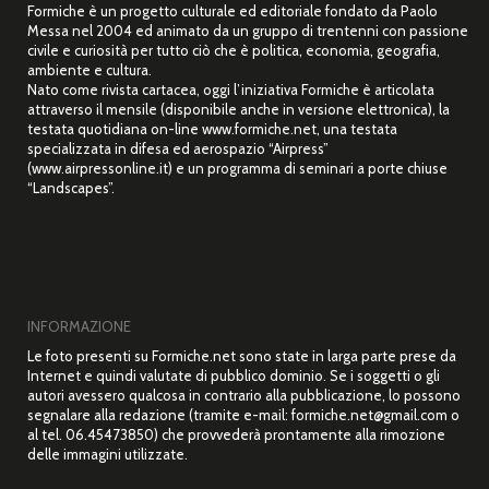
Formiche è un progetto culturale ed editoriale fondato da Paolo
Messa nel 2004 ed animato da un gruppo di trentenni con passione
civile e curiosità per tutto ciò che è politica, economia, geografia,
ambiente e cultura.
Nato come rivista cartacea, oggi l’iniziativa Formiche è articolata
attraverso il mensile (disponibile anche in versione elettronica), la
testata quotidiana on-line www.formiche.net, una testata
specializzata in difesa ed aerospazio “Airpress”
(www.airpressonline.it) e un programma di seminari a porte chiuse
“Landscapes”.
INFORMAZIONE
Le foto presenti su Formiche.net sono state in larga parte prese da
Internet e quindi valutate di pubblico dominio. Se i soggetti o gli
autori avessero qualcosa in contrario alla pubblicazione, lo possono
segnalare alla redazione (tramite e-mail: formiche.net@gmail.com o
al tel. 06.45473850) che provvederà prontamente alla rimozione
delle immagini utilizzate.