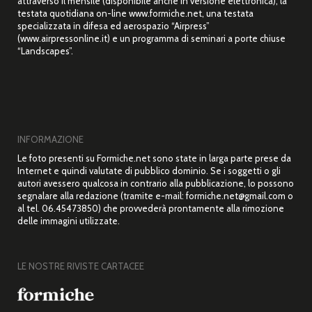
attraverso il mensile (disponibile anche in versione elettronica), la
testata quotidiana on-line www.formiche.net, una testata
specializzata in difesa ed aerospazio “Airpress”
(www.airpressonline.it) e un programma di seminari a porte chiuse
“Landscapes”.
INFORMAZIONE
Le foto presenti su Formiche.net sono state in larga parte prese da
Internet e quindi valutate di pubblico dominio. Se i soggetti o gli
autori avessero qualcosa in contrario alla pubblicazione, lo possono
segnalare alla redazione (tramite e-mail: formiche.net@gmail.com o
al tel. 06.45473850) che provvederà prontamente alla rimozione
delle immagini utilizzate.
LE NOSTRE RIVISTE CARTACEE