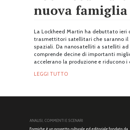
nuova famiglia d
La Lockheed Martin ha debuttato ieri 
trasmettitori satellitari che saranno i
spaziali. Da nanosatelliti a satelliti ad
comprende decine di importanti migli
accelerano la produzione e riducono i 
LEGGI TUTTO
ANALISI, COMMENTI E SCENARI
Formiche è un progetto culturale ed editoriale fondato da