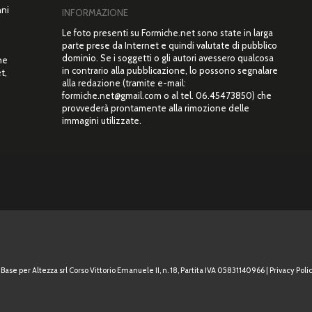
nni
INFORMAZIONE
Le foto presenti su Formiche.net sono state in larga
parte prese da Internet e quindi valutate di pubblico
dominio. Se i soggetti o gli autori avessero qualcosa
ne
in contrario alla pubblicazione, lo possono segnalare
t,
alla redazione (tramite e-mail:
”
formiche.net@gmail.com o al tel. 06.45473850) che
provvederà prontamente alla rimozione delle
immagini utilizzate.
Base per Altezza srl Corso Vittorio Emanuele II, n. 18, Partita IVA 05831140966 |
Privacy Polic