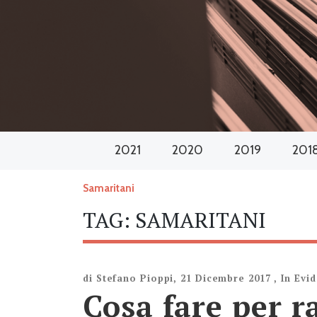
2021
2020
2019
201
Samaritani
TAG:
SAMARITANI
di
Stefano Pioppi
,
21 Dicembre 2017
,
In Evi
Cosa fare per r