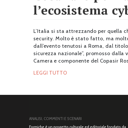
l’ecosistema cy
L’Italia si sta attrezzando per quella 
security. Molto è stato fatto, ma molt
dall’evento tenutosi a Roma, dal titolo
sicurezza nazionale”, promosso dalla 
Camera e componente del Copasir Rosa 
LEGGI TUTTO
ANALISI, COMMENTI E SCENARI
Formiche è un progetto culturale ed editoriale fondato da