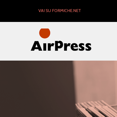
Skip
to
VAI SU FORMICHE.NET
content