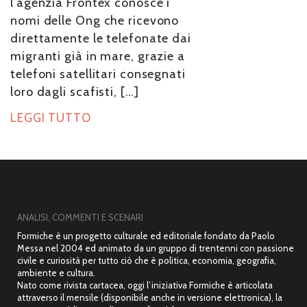
l’agenzia Frontex conosce i
nomi delle Ong che ricevono
direttamente le telefonate dai
migranti già in mare, grazie a
telefoni satellitari consegnati
loro dagli scafisti, […]
LEGGI TUTTO
ANALISI, COMMENTI E SCENARI
Formiche è un progetto culturale ed editoriale fondato da Paolo
Messa nel 2004 ed animato da un gruppo di trentenni con passione
civile e curiosità per tutto ciò che è politica, economia, geografia,
ambiente e cultura.
Nato come rivista cartacea, oggi l’iniziativa Formiche è articolata
attraverso il mensile (disponibile anche in versione elettronica), la