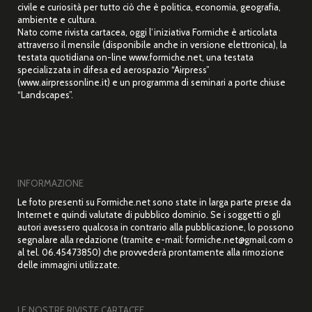
civile e curiosità per tutto ciò che è politica, economia, geografia,
ambiente e cultura.
Nato come rivista cartacea, oggi l’iniziativa Formiche è articolata
attraverso il mensile (disponibile anche in versione elettronica), la
testata quotidiana on-line www.formiche.net, una testata
specializzata in difesa ed aerospazio “Airpress”
(www.airpressonline.it) e un programma di seminari a porte chiuse
“Landscapes”.
INFORMAZIONE
Le foto presenti su Formiche.net sono state in larga parte prese da
Internet e quindi valutate di pubblico dominio. Se i soggetti o gli
autori avessero qualcosa in contrario alla pubblicazione, lo possono
segnalare alla redazione (tramite e-mail: formiche.net@gmail.com o
al tel. 06.45473850) che provvederà prontamente alla rimozione
delle immagini utilizzate.
LE NOSTRE RIVISTE CARTACEE