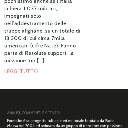
pochissimo anche se l’Italia
schiera 1.037 militari,
impegnati solo
nell’addestramento delle
truppe afghane, su un totale di
13.300 di cui circa 7mila
americani (cifre Nato). Fanno
parte di Resolute support, la
missione “no […]
LEGGI TUTTO
ANALISI, COMMENTI E SCENARI
Formiche è un progetto culturale ed editoriale fondato da Paolo
Messa nel 2004 ed animato da un gruppo di trentenni con passione