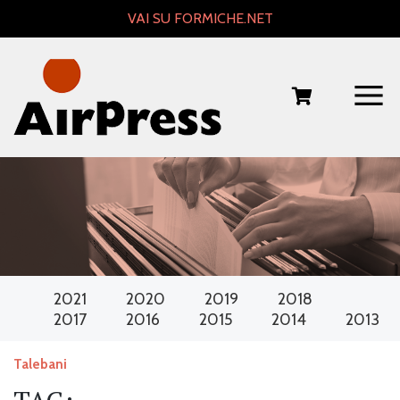
Skip
VAI SU FORMICHE.NET
to
content
2021
2020
2019
2018
2017
2016
2015
2014
2013
Talebani