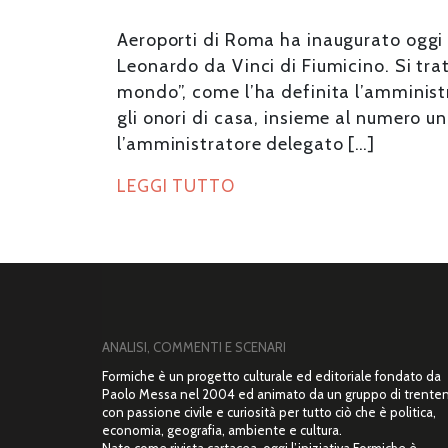
Aeroporti di Roma ha inaugurato oggi 
Leonardo da Vinci di Fiumicino. Si tratt
mondo”, come l’ha definita l’amminist
gli onori di casa, insieme al numero u
l’amministratore delegato […]
LEGGI TUTTO
ANALISI, COMMENTI E SCENARI
Formiche è un progetto culturale ed editoriale fondato da
Paolo Messa nel 2004 ed animato da un gruppo di trente
con passione civile e curiosità per tutto ciò che è politica,
economia, geografia, ambiente e cultura.
Nato come rivista cartacea, oggi l’iniziativa Formiche è