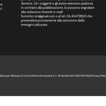
dominio. Se i soggetti o gli autori avessero qualcosa
ne
in contrario alla pubblicazione, lo possono segnalare
t,
alla redazione (tramite e-mail:
”
formiche.net@gmail.com o al tel. 06.45473850) che
provvederà prontamente alla rimozione delle
immagini utilizzate.
Base per Altezza srl Corso Vittorio Emanuele II, n. 18, Partita IVA 05831140966 |
Privacy Polic