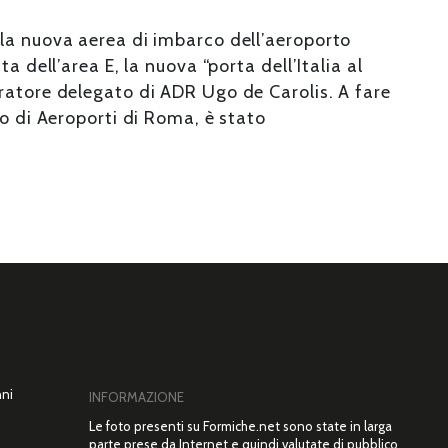
la nuova aerea di imbarco dell’aeroporto
a dell’area E, la nuova “porta dell’Italia al
ratore delegato di ADR Ugo de Carolis. A fare
no di Aeroporti di Roma, è stato
nni
INFORMAZIONE
Le foto presenti su Formiche.net sono state in larga
parte prese da Internet e quindi valutate di pubblico