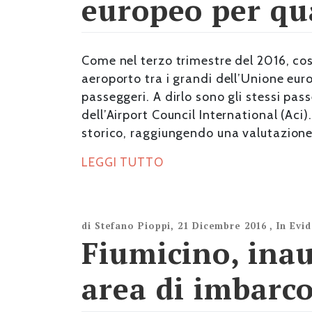
europeo per qua
Come nel terzo trimestre del 2016, cos
aeroporto tra i grandi dell’Unione euro
passeggeri. A dirlo sono gli stessi pas
dell’Airport Council International (Ac
storico, raggiungendo una valutazione
LEGGI TUTTO
di
Stefano Pioppi
,
21 Dicembre 2016
,
In Evi
Fiumicino, ina
area di imbarc