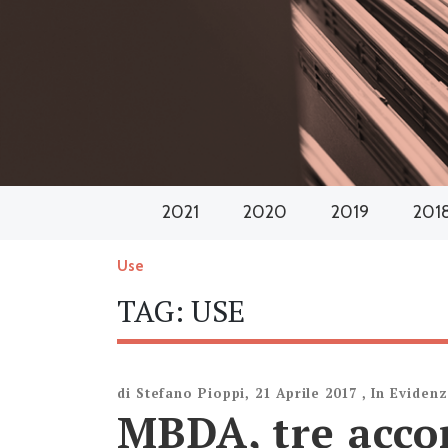
2021
2020
2019
201
Use
TAG:
USE
di
Stefano Pioppi
,
21 Aprile 2017
,
In Eviden
MBDA, tre accor