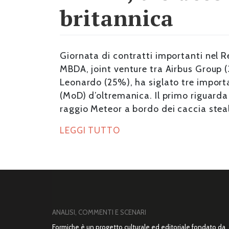
britannica
Giornata di contratti importanti nel R
MBDA, joint venture tra Airbus Group (
Leonardo (25%), ha siglato tre importa
(MoD) d’oltremanica. Il primo riguarda 
raggio Meteor a bordo dei caccia steal
LEGGI TUTTO
ANALISI, COMMENTI E SCENARI
Formiche è un progetto culturale ed editoriale fondato da