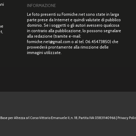
nni
INFORMAZIONE
Le foto presenti su Formiche.net sono state in larga
parte prese da Internet e quindi valutate di pubblico
dominio. Se i soggetti o gli autori avessero qualcosa
ne
in contrario alla pubblicazione, lo possono segnalare
t,
alla redazione (tramite e-mail:
”
formiche.net@gmail.com o al tel. 06.45473850) che
provvederà prontamente alla rimozione delle
immagini utilizzate.
Base per Altezza srl Corso Vittorio Emanuele II, n. 18, Partita IVA 05831140966 |
Privacy Polic