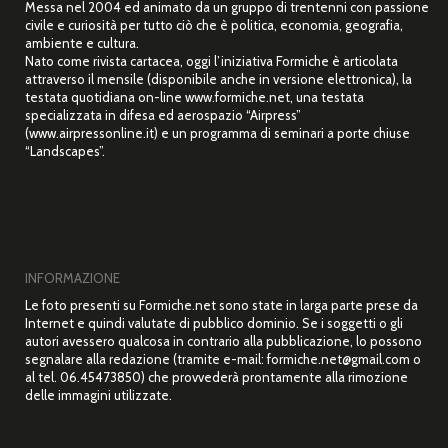
Messa nel 2004 ed animato da un gruppo di trentenni con passione
civile e curiosità per tutto ciò che è politica, economia, geografia,
ambiente e cultura.
Nato come rivista cartacea, oggi l’iniziativa Formiche è articolata
attraverso il mensile (disponibile anche in versione elettronica), la
testata quotidiana on-line www.formiche.net, una testata
specializzata in difesa ed aerospazio “Airpress”
(www.airpressonline.it) e un programma di seminari a porte chiuse
“Landscapes”.
INFORMAZIONE
Le foto presenti su Formiche.net sono state in larga parte prese da
Internet e quindi valutate di pubblico dominio. Se i soggetti o gli
autori avessero qualcosa in contrario alla pubblicazione, lo possono
segnalare alla redazione (tramite e-mail: formiche.net@gmail.com o
al tel. 06.45473850) che provvederà prontamente alla rimozione
delle immagini utilizzate.