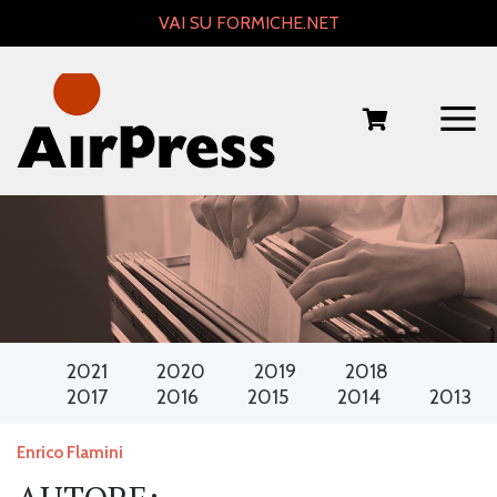
Skip
VAI SU FORMICHE.NET
to
content
2021
2020
2019
2018
2017
2016
2015
2014
2013
Enrico Flamini