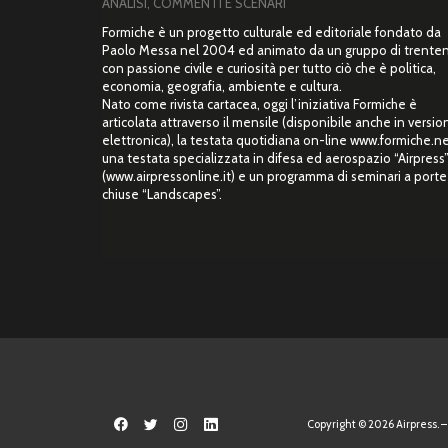
ANALISI, COMMENTI E SCENARI
Formiche è un progetto culturale ed editoriale fondato da
Paolo Messa nel 2004 ed animato da un gruppo di trente
con passione civile e curiosità per tutto ciò che è politica,
economia, geografia, ambiente e cultura.
Nato come rivista cartacea, oggi l’iniziativa Formiche è
articolata attraverso il mensile (disponibile anche in versio
elettronica), la testata quotidiana on-line www.formiche.ne
una testata specializzata in difesa ed aerospazio “Airpress
(www.airpressonline.it) e un programma di seminari a porte
chiuse “Landscapes”.
Copyright © 2026 Airpress. – 