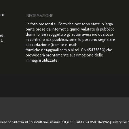
nni
INFORMAZIONE
Le foto presenti su Formiche.net sono state in larga
parte prese da Internet e quindi valutate di pubblico
dominio. Se i soggetti o gli autori avessero qualcosa
ne
in contrario alla pubblicazione, lo possono segnalare
t,
alla redazione (tramite e-mail:
”
formiche.net@gmail.com o al tel. 06.45473850) che
provvederà prontamente alla rimozione delle
immagini utilizzate.
Base per Altezza srl Corso Vittorio Emanuele II, n. 18, Partita IVA 05831140966 |
Privacy Polic