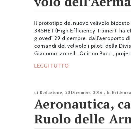
volo dell’Aerm
Il prototipo del nuovo velivolo bipo
345HET (High Efficiency Trainer), ha e
giovedì 29 dicembre, dall’aeroporto di
comandi del velivolo i piloti della Divi
Giacomo Iannelli. Quirino Bucci, project
LEGGI TUTTO
di
Redazione
,
20 Dicembre 2016
,
In Evidenz
Aeronautica, ca
Ruolo delle Ar