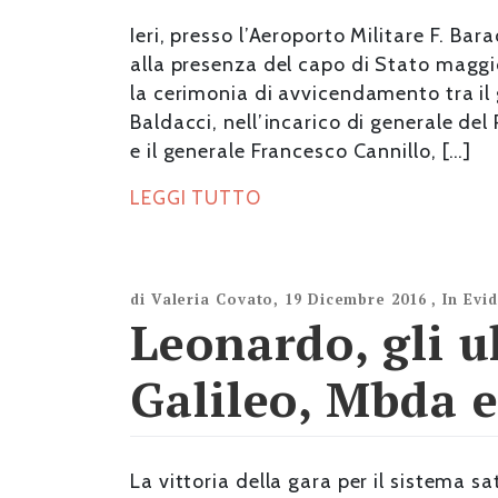
Ieri, presso l’Aeroporto Militare F. Ba
alla presenza del capo di Stato maggio
la cerimonia di avvicendamento tra il 
Baldacci, nell’incarico di generale del 
e il generale Francesco Cannillo, […]
LEGGI TUTTO
di
Valeria Covato
,
19 Dicembre 2016
,
In Evi
Leonardo, gli u
Galileo, Mbda 
La vittoria della gara per il sistema sa