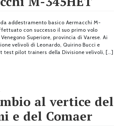
acchi M-345HET
sto da addestramento basico Aermacchi M-
ffettuato con successo il suo primo volo
 Venegono Superiore, provincia di Varese. Ai
sione velivoli di Leonardo, Quirino Bucci e
 test pilot trainers della Divisione velivoli, […]
a
mbio al vertice del
mi e del Comaer