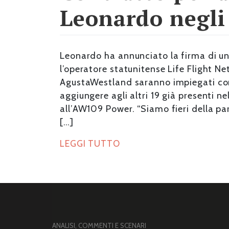
Leonardo negli 
Leonardo ha annunciato la firma di un
l’operatore statunitense Life Flight N
AgustaWestland saranno impiegati con 
aggiungere agli altri 19 già presenti ne
all’AW109 Power. “Siamo fieri della p
[…]
LEGGI TUTTO
ANALISI, COMMENTI E SCENARI