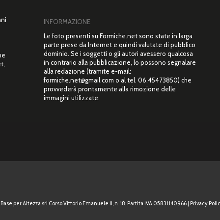
nni
INFORMAZIONE
Le foto presenti su Formiche.net sono state in larga
parte prese da Internet e quindi valutate di pubblico
dominio. Se i soggetti o gli autori avessero qualcosa
ne
in contrario alla pubblicazione, lo possono segnalare
t,
alla redazione (tramite e-mail:
”
formiche.net@gmail.com o al tel. 06.45473850) che
provvederà prontamente alla rimozione delle
immagini utilizzate.
Base per Altezza srl Corso Vittorio Emanuele II, n. 18, Partita IVA 05831140966 |
Privacy Polic