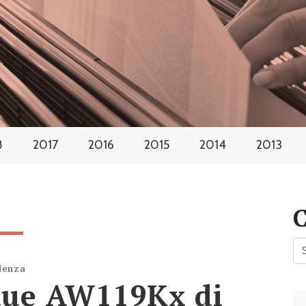
8
2017
2016
2015
2014
2013
denza
due AW119Kx di