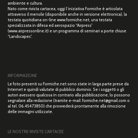
ambiente e cultura.
Nato come rivista cartacea, oggi l’iniziativa Formiche è articolata
attraverso il mensile (disponibile anche in versione elettronica), la
testata quotidiana on-line www.formiche.net, una testata
specializzata in difesa ed aerospazio “Airpress”
(www.airpressonline.it) e un programma di seminari a porte chiuse
“Landscapes”.
INFORMAZIONE
Le foto presenti su Formiche.net sono state in larga parte prese da
Internet e quindi valutate di pubblico dominio. Se i soggetti o gli
autori avessero qualcosa in contrario alla pubblicazione, lo possono
segnalare alla redazione (tramite e-mail: formiche.net@gmail.com o
al tel. 06.45473850) che provvederà prontamente alla rimozione
delle immagini utilizzate.
LE NOSTRE RIVISTE CARTACEE