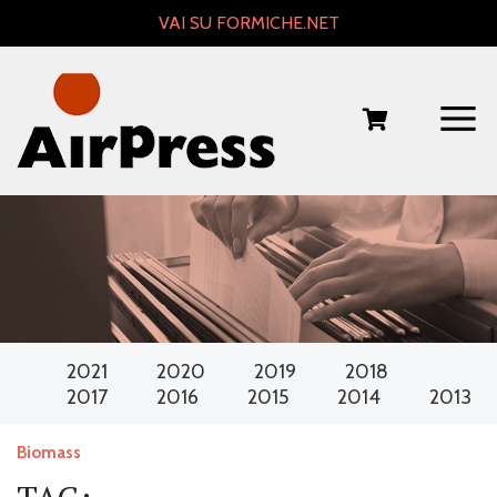
Skip
VAI SU FORMICHE.NET
to
content
2021
2020
2019
2018
2017
2016
2015
2014
2013
Biomass