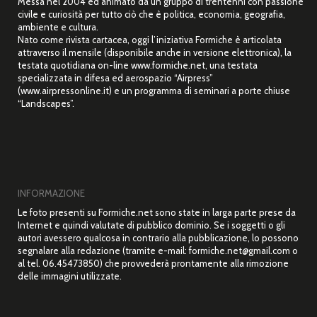
Messa nel 2004 ed animato da un gruppo di trentenni con passione
civile e curiosità per tutto ciò che è politica, economia, geografia,
ambiente e cultura.
Nato come rivista cartacea, oggi l’iniziativa Formiche è articolata
attraverso il mensile (disponibile anche in versione elettronica), la
testata quotidiana on-line www.formiche.net, una testata
specializzata in difesa ed aerospazio “Airpress”
(www.airpressonline.it) e un programma di seminari a porte chiuse
“Landscapes”.
INFORMAZIONE
Le foto presenti su Formiche.net sono state in larga parte prese da
Internet e quindi valutate di pubblico dominio. Se i soggetti o gli
autori avessero qualcosa in contrario alla pubblicazione, lo possono
segnalare alla redazione (tramite e-mail: formiche.net@gmail.com o
al tel. 06.45473850) che provvederà prontamente alla rimozione
delle immagini utilizzate.