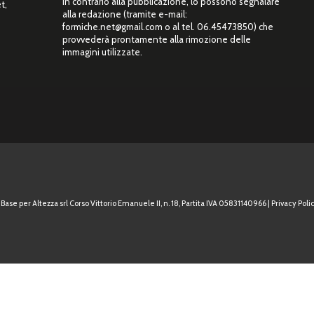
in contrario alla pubblicazione, lo possono segnalare
t,
alla redazione (tramite e-mail:
”
formiche.net@gmail.com o al tel. 06.45473850) che
provvederà prontamente alla rimozione delle
immagini utilizzate.
Base per Altezza srl Corso Vittorio Emanuele II, n. 18, Partita IVA 05831140966 |
Privacy Polic