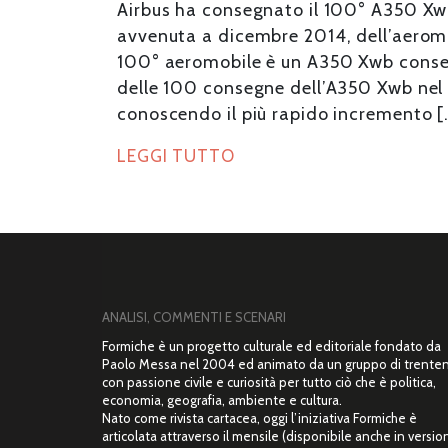
Airbus ha consegnato il 100° A350 Xw
avvenuta a dicembre 2014, dell’aerom
100° aeromobile è un A350 Xwb conseg
delle 100 consegne dell’A350 Xwb nel
conoscendo il più rapido incremento [
LEGGI TUTTO
ANALISI, COMMENTI E SCENARI
Formiche è un progetto culturale ed editoriale fondato da
Paolo Messa nel 2004 ed animato da un gruppo di trente
con passione civile e curiosità per tutto ciò che è politica,
economia, geografia, ambiente e cultura.
Nato come rivista cartacea, oggi l’iniziativa Formiche è
articolata attraverso il mensile (disponibile anche in versio