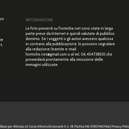
nni
INFORMAZIONE
Le foto presenti su Formiche.net sono state in larga
parte prese da Internet e quindi valutate di pubblico
dominio. Se i soggetti o gli autori avessero qualcosa
ne
in contrario alla pubblicazione, lo possono segnalare
t,
alla redazione (tramite e-mail:
”
formiche.net@gmail.com o al tel. 06.45473850) che
provvederà prontamente alla rimozione delle
immagini utilizzate.
Base per Altezza srl Corso Vittorio Emanuele II, n. 18, Partita IVA 05831140966 |
Privacy Polic