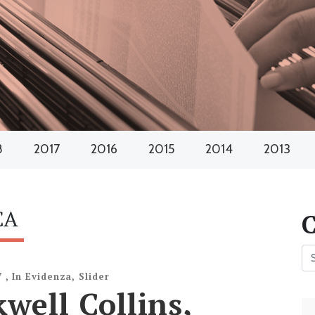
8
2017
2016
2015
2014
2013
CA
7
,
In Evidenza
,
Slider
well Collins,