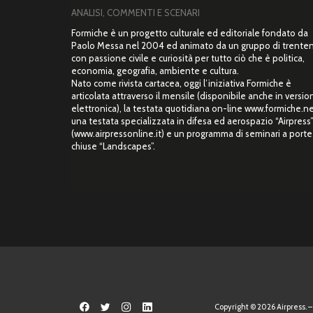
ANALISI, COMMENTI E SCENARI
Formiche è un progetto culturale ed editoriale fondato da
Paolo Messa nel 2004 ed animato da un gruppo di trente
con passione civile e curiosità per tutto ciò che è politica,
economia, geografia, ambiente e cultura.
Nato come rivista cartacea, oggi l’iniziativa Formiche è
articolata attraverso il mensile (disponibile anche in versio
elettronica), la testata quotidiana on-line www.formiche.ne
una testata specializzata in difesa ed aerospazio “Airpress
(www.airpressonline.it) e un programma di seminari a porte
chiuse “Landscapes”.
Copyright © 2026 Airpress. – 