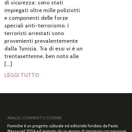
di sicurezza: sono stati
impiegati oltre mille poliziotti
e componenti delle forze
speciali anti-terrorismo. I
terroristi arrestati sono
provenienti prevalentemente
dalla Tunisia. Tra di essi vi è un
trentasettenne, ben noto alle
[…]
LEGGI TUTTO
ANALISI, COMMENTI E SCENARI
Formiche è un progetto culturale ed editoriale fondato da Paolo
Messa nel 2004 ed animato da un gruppo di trentenni con passione