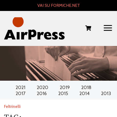
Skip
VAI SU FORMICHE.NET
to
content
2021
2020
2019
2018
2017
2016
2015
2014
2013
Feltrinelli