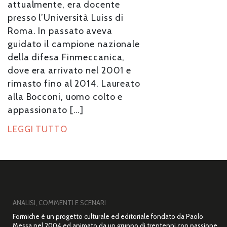
attualmente, era docente
presso l’Università Luiss di
Roma. In passato aveva
guidato il campione nazionale
della difesa Finmeccanica,
dove era arrivato nel 2001 e
rimasto fino al 2014. Laureato
alla Bocconi, uomo colto e
appassionato […]
LEGGI TUTTO
ANALISI, COMMENTI E SCENARI
Formiche è un progetto culturale ed editoriale fondato da Paolo
Messa nel 2004 ed animato da un gruppo di trentenni con passione