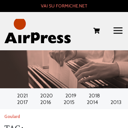
Skip
VAI SU FORMICHE.NET
to
content
2021
2020
2019
2018
2017
2016
2015
2014
2013
Goulard