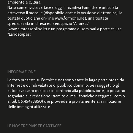
ambiente e cultura.
Nato come rivista cartacea, oggi l’iniziativa Formiche è articolata
attraverso il mensile (disponibile anche in versione elettronica), la
testata quotidiana on-line www.formiche.net, una testata
specializzata in difesa ed aerospazio “Airpress”
(www.airpressonline.it) e un programma di seminari a porte chiuse
“Landscapes”.
INFORMAZIONE
Le foto presenti su Formiche.net sono state in larga parte prese da
Internet e quindi valutate di pubblico dominio. Se i soggetti o gli
autori avessero qualcosa in contrario alla pubblicazione, lo possono
segnalare alla redazione (tramite e-mail: formiche.net@gmail.com o
al tel. 06.45473850) che provvederà prontamente alla rimozione
delle immagini utilizzate.
LE NOSTRE RIVISTE CARTACEE