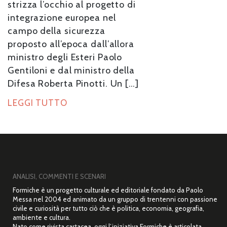
strizza l’occhio al progetto di
integrazione europea nel
campo della sicurezza
proposto all’epoca dall’allora
ministro degli Esteri Paolo
Gentiloni e dal ministro della
Difesa Roberta Pinotti. Un […]
LEGGI TUTTO
ANALISI, COMMENTI E SCENARI
Formiche è un progetto culturale ed editoriale fondato da Paolo
Messa nel 2004 ed animato da un gruppo di trentenni con passione
civile e curiosità per tutto ciò che è politica, economia, geografia,
ambiente e cultura.
Nato come rivista cartacea, oggi l’iniziativa Formiche è articolata