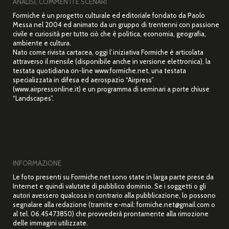
ANALISI, COMMENTI E SCENARI
Formiche è un progetto culturale ed editoriale fondato da Paolo
Messa nel 2004 ed animato da un gruppo di trentenni con passione
civile e curiosità per tutto ciò che è politica, economia, geografia,
ambiente e cultura.
Nato come rivista cartacea, oggi l’iniziativa Formiche è articolata
attraverso il mensile (disponibile anche in versione elettronica), la
testata quotidiana on-line www.formiche.net, una testata
specializzata in difesa ed aerospazio “Airpress”
(www.airpressonline.it) e un programma di seminari a porte chiuse
“Landscapes”.
INFORMAZIONE
Le foto presenti su Formiche.net sono state in larga parte prese da
Internet e quindi valutate di pubblico dominio. Se i soggetti o gli
autori avessero qualcosa in contrario alla pubblicazione, lo possono
segnalare alla redazione (tramite e-mail: formiche.net@gmail.com o
al tel. 06.45473850) che provvederà prontamente alla rimozione
delle immagini utilizzate.