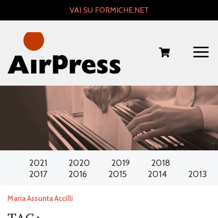
Skip
VAI SU FORMICHE.NET
to
content
2021
2020
2019
2018
2017
2016
2015
2014
2013
Maria Assunta Accilli