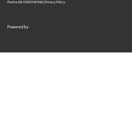
Partita IVA 05831140966 |
Privacy Policy.
Powered by